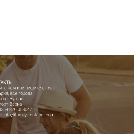
ТАКТЫ
ите нам или пишите e-mail
рия, все города
порт Бургас
порт Варна
0359 876 058047
l:
info@family-rentacar.com