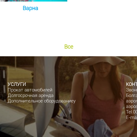
Варна
Все
УСЛУГИ
КОН
Прокат автомобилей
Звон
Долгосрочная аренда
Болга
Дополнительное оборудованиеу
аэро
аэро
Tel.0
E-mai