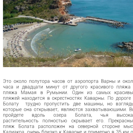
Это около полутора часов от аэропорта Варны и око
часа и двадцати минут от другого красивого пляжа
пляжа Мамая в Румынии. Один из самых красивы
пляжей находится в окрестностях Каварны. По дороге
Болату трудно пропустить две машины, но взгляды
которые она открывает, являются захватывающими. 
пройдете вдоль озера Болата, чья высока
растительность полностью скрывает его. Прекрасны
пляж Болата расположен на северной стороне мыс
Калиакра, очень близко к Каварне и примерно в 35 км 