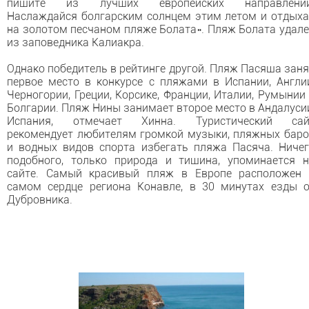
пишите из лучших европейских направлений
Наслаждайся болгарским солнцем этим летом и отдых
на золотом песчаном пляже Болата». Пляж Болата удал
из заповедника Калиакра.
Однако победитель в рейтинге другой. Пляж Пасяша зан
первое место в конкурсе с пляжами в Испании, Англи
Черногории, Греции, Корсике, Франции, Италии, Румынии
Болгарии. Пляж Нины занимает второе место в Андалуси
Испания, отмечает Хинна. Туристический сай
рекомендует любителям громкой музыки, пляжных бар
и водных видов спорта избегать пляжа Пасяча. Ниче
подобного, только природа и тишина, упоминается 
сайте. Самый красивый пляж в Европе расположен 
самом сердце региона Конавле, в 30 минутах езды 
Дубровника.