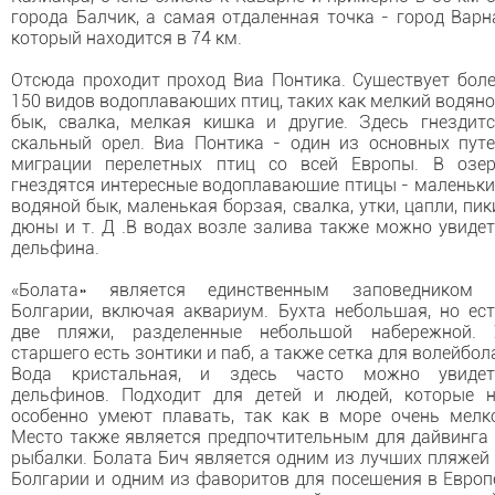
города Балчик, а самая отдаленная точка - город Варн
который находится в 74 км.
Отсюда проходит проход Виа Понтика. Существует бол
150 видов водоплавающих птиц, таких как мелкий водян
бык, свалка, мелкая кишка и другие. Здесь гнездит
скальный орел. Виа Понтика - один из основных пут
миграции перелетных птиц со всей Европы. В озер
гнездятся интересные водоплавающие птицы - маленьк
водяной бык, маленькая борзая, свалка, утки, цапли, пик
дюны и т. Д .В водах возле залива также можно увиде
дельфина.
«Болата» является единственным заповедником 
Болгарии, включая аквариум. Бухта небольшая, но ес
две пляжи, разделенные небольшой набережной. 
старшего есть зонтики и паб, а также сетка для волейбол
Вода кристальная, и здесь часто можно увидет
дельфинов. Подходит для детей и людей, которые н
особенно умеют плавать, так как в море очень мелк
Место также является предпочтительным для дайвинга
рыбалки. Болата Бич является одним из лучших пляжей
Болгарии и одним из фаворитов для посещения в Европ